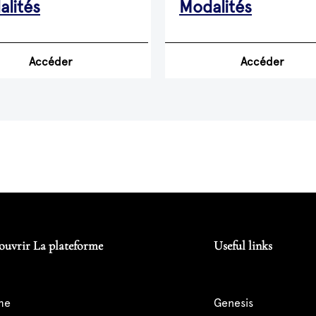
lités
Modalités
Accéder
Accéder
ouvrir La plateforme
Useful links
me
genesis