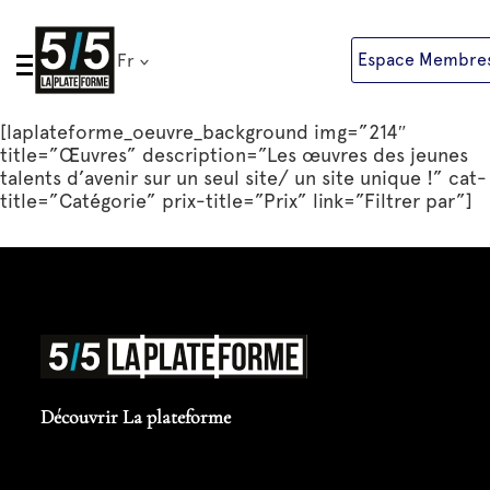
Skip
to
Espace Membre
Fr
content
[laplateforme_oeuvre_background img=”214″
title=”Œuvres” description=”Les œuvres des jeunes
talents d’avenir sur un seul site/ un site unique !” cat-
title=”Catégorie” prix-title=”Prix” link=”Filtrer par”]
Découvrir La plateforme