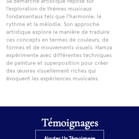
Sa démarche artistique repose sur
l’exploration de thèmes musicaux
fondamentaux tels que l’harmonie, le
rythme et la mélodie. Son approche
artistique explore la manière de traduire
ces concepts en termes de couleurs, de
formes et de mouvements visuels. Hamza
expérimente avec différentes techniques
de peinture et superposition pour créer
des œuvres visuellement riches qui
évoquent les expériences musicales.
Témoignages
Ajouter Un Témoignage