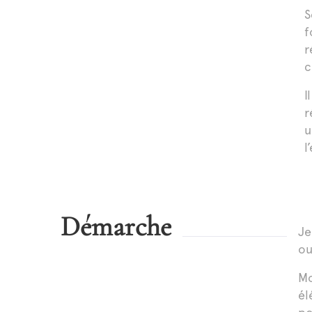
S
f
r
c
I
r
u
l
Démarche
Je
ou
Mo
él