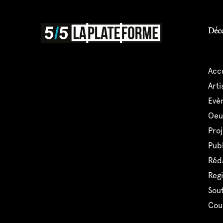
Déc
acc
art
ev
oe
pro
pub
réd
reg
sou
co