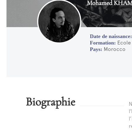
Mohamed KHAM
Ecole
Morocco
Biographie
N
l
l
r