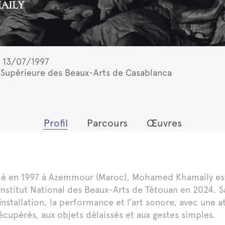
AILY
13/07/1997
 Supérieure des Beaux-Arts de Casablanca
Profil
Parcours
Œuvres
é en 1997 à Azemmour (Maroc), Mohamed Khamaily est 
’Institut National des Beaux-Arts de Tétouan en 2024. Sa
’installation, la performance et l’art sonore, avec une 
écupérés, aux objets délaissés et aux gestes simples.