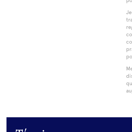
po
Je
tr
re
co
co
pr
po
Me
di
qu
au