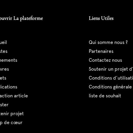
ouvrir La plateforme
Liens Utiles
ueil
qui somme nous ?
istes
partenaires
ènements
contactez nous
uvres
soutenir un projet d
jets
conditions d’utilisat
lications
conditions générale
action article
liste de souhait
ister
tenir projet
up de cœur