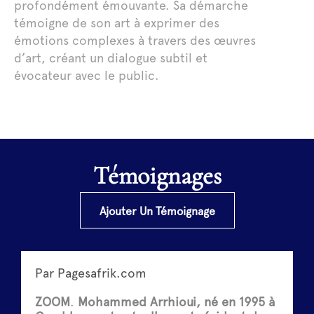
profondément émouvante. Sa démarche
témoigne de son art à exprimer des
émotions complexes à travers des œuvres
d’art, créant un dialogue subtil et
évocateur avec le public.
Témoignages
Ajouter Un Témoignage
Par
Pagesafrik.com
ZOOM
.
Mohammed Arrhioui, né en 1995 à