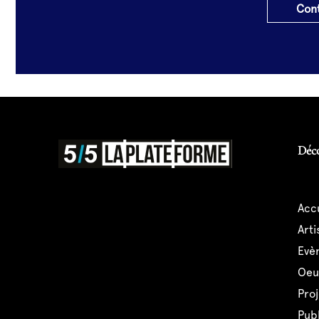
Cont
Déc
acc
art
ev
oe
pro
pub