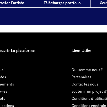
acter l’artiste
Télécharger portfolio
Sou
ouvrir La plateforme
Liens Utiles
ueil
qui somme nous ?
istes
partenaires
ènements
contactez nous
uvres
soutenir un projet d
jets
conditions d’utilisat
lications
conditions générale