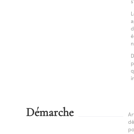
s
L
a
d
é
n
D
p
q
i
Démarche
Ar
dé
po