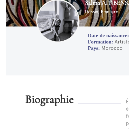
Salma AIT BENS
Dessin, Peinture
Artis
Morocco
Biographie
É
é
f
p