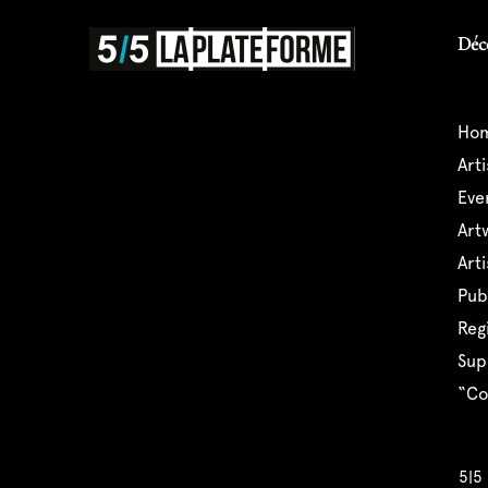
Déc
ho
art
ev
ar
ar
pu
reg
su
“
5|5