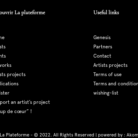
ouvrir La plateforme
Useful links
me
genesis
ists
partners
ents
contact
tworks
artists projects
tists projects
terms of use
blications
terms and condition
ister
wishing-list
pport an artist’s project
coup de cœur” !
 La Plateforme - © 2022. All Rights Reserved | powered by :
Akom