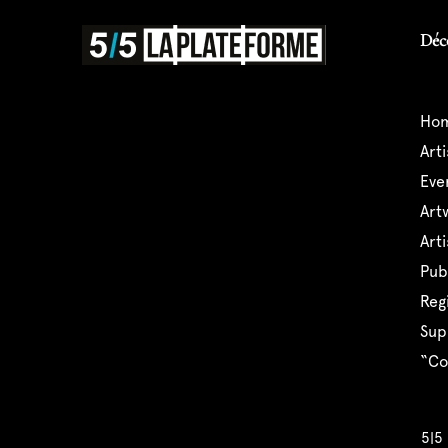
Déc
ho
art
ev
ar
ar
pu
reg
su
“
5|5