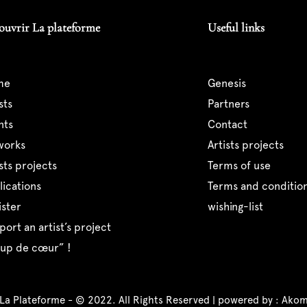
ouvrir La plateforme
Useful links
me
genesis
ists
partners
ents
contact
tworks
artists projects
tists projects
terms of use
blications
terms and condition
ister
wishing-list
pport an artist’s project
coup de cœur” !
 La Plateforme - © 2022. All Rights Reserved | powered by :
Akom