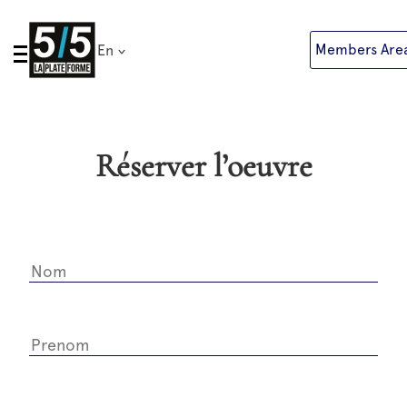
Skip
to
Members Are
En
content
Réserver l’oeuvre