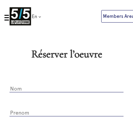
Skip
to
Members Are
En
content
Réserver l’oeuvre