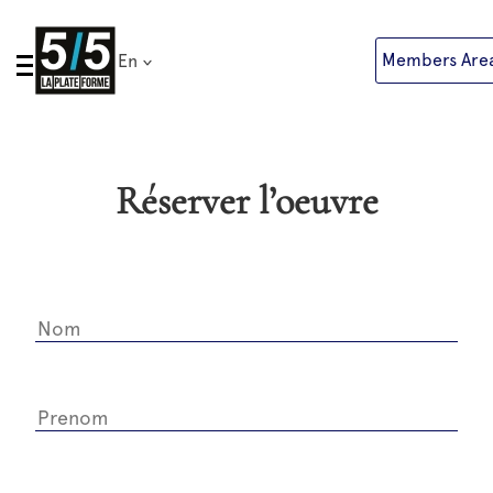
Skip
to
Members Are
En
content
Réserver l’oeuvre