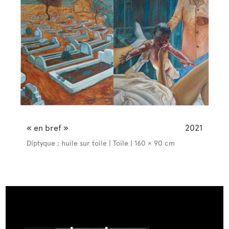
« en bref »
2021
Diptyque ; huile sur toile | Toile | 160 × 90 cm