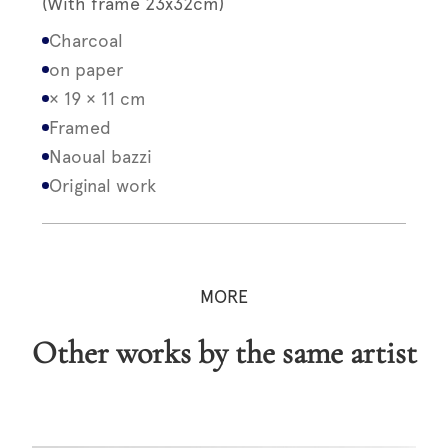
(With frame 23x32cm)
Charcoal
on paper
× 19 × 11 cm
Framed
Naoual bazzi
Original work
MORE
Other works by the same artist