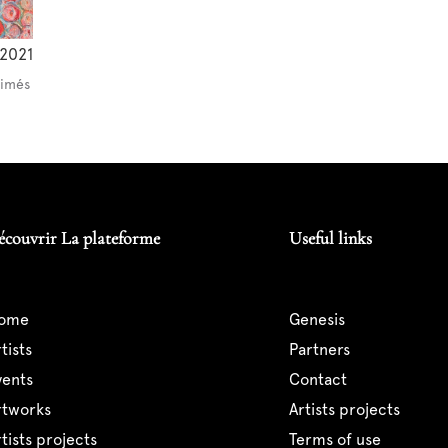
2021
rimés
écouvrir La plateforme
Useful links
home
genesis
artists
partners
events
contact
artworks
artists projects
artists projects
terms of use