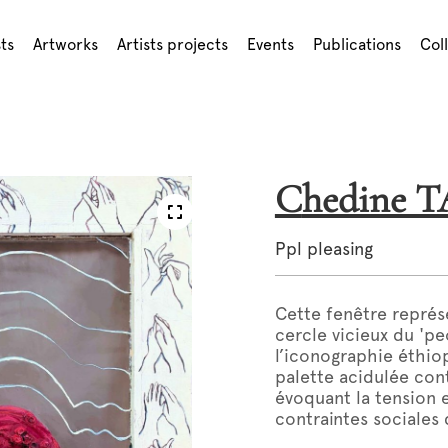
sts
Artworks
Artists projects
Events
Publications
Col
Chedine 
Ppl pleasing
Cette fenêtre représe
cercle vicieux du 'pe
l’iconographie éthiop
palette acidulée cont
évoquant la tension e
contraintes sociales d