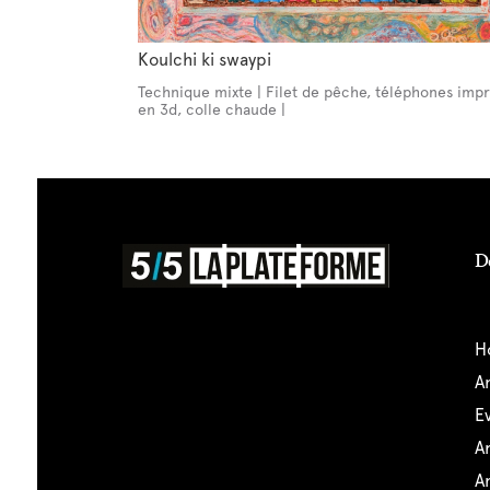
Koulchi ki swaypi
Technique mixte | Filet de pêche, téléphones imp
en 3d, colle chaude |
D