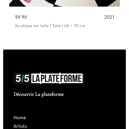
9if 9if
2021
Acrylique sur toile | Toile | 60 × 70 cm
Découvrir La plateforme
home
artists