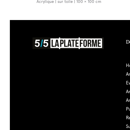
Acrylique | sur toile | 100 × 100 cm
D