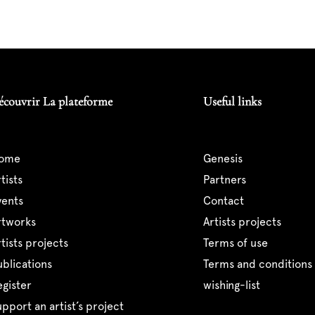
écouvrir La plateforme
Useful links
home
genesis
artists
partners
events
contact
artworks
artists projects
artists projects
terms of use
publications
terms and conditions 
register
wishing-list
support an artist’s project