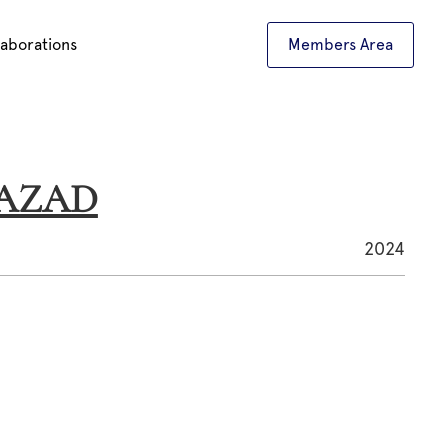
laborations
Members Area
UAZAD
2024