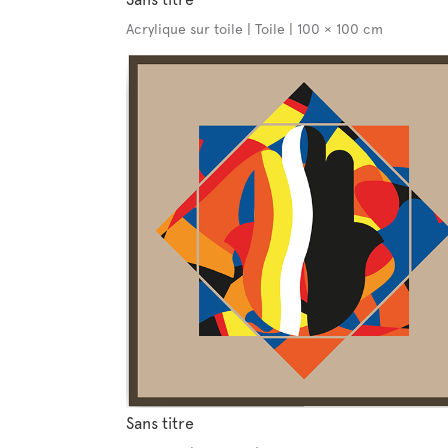
Acrylique sur toile | Toile | 100 × 100 cm
Sans titre