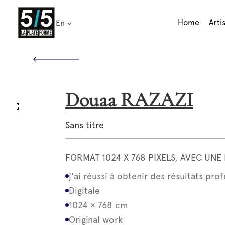
Skip
to
Home
Arti
En
content
Douaa RAZAZI
Sans titre
FORMAT 1024 X 768 PIXELS, AVEC UN
j'ai réussi à obtenir des résultats p
Digitale
1024 × 768 cm
Original work