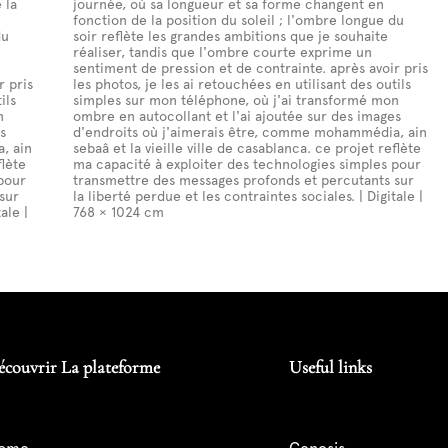
 la
journée, où sa longueur et sa forme changent en
fonction de la position du soleil ; l'ombre longue du
du
soir reflète les grandes ambitions que je souhaite
réaliser, tandis que l'ombre courte exprime un
sentiment de pression et de contrainte. après avoir pris
r pris
les photos, je les ai retouchées en utilisant des outils
ils
simples sur mon téléphone, où j'ai transformé mon
n
ombre en autocollant et l'ai ajoutée sur des images
s
d'endroits où j'aimerais être, comme mohammédia, ain
, ain
sebaâ et la vieille ville de casablanca. ce projet reflète
flète
ma capacité à exploiter des technologies simples pour
pour
transmettre des messages profonds et percutants sur
sur
la liberté perdue et les contraintes sociales. | Digitale |
ale |
768 × 1024 cm
écouvrir La plateforme
Useful links