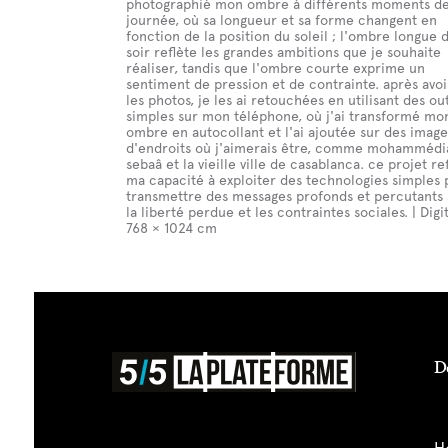
photographié mon ombre à différents moments de
journée, où sa longueur et sa forme changent en
fonction de la position du soleil ; l'ombre longue 
soir reflète les grandes ambitions que je souhaite
réaliser, tandis que l'ombre courte exprime un
sentiment de pression et de contrainte. après avoi
les photos, je les ai retouchées en utilisant des out
simples sur mon téléphone, où j'ai transformé mo
ombre en autocollant et l'ai ajoutée sur des image
d'endroits où j'aimerais être, comme mohammédia
sebaâ et la vieille ville de casablanca. ce projet re
ma capacité à exploiter des technologies simples 
transmettre des messages profonds et percutants 
la liberté perdue et les contraintes sociales. | Digit
768 × 1024 cm
D