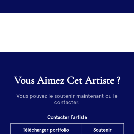
Lorem ipsum dolor sit amet, consectetur
adipiscing elit. Maecenas enim velit, molestie
vel feugiat sed, faucibus vel quam. Proin
scelerisque nulla felis, a pulvinar libero
faucibus eu. Class aptent taciti sociosqu ad
litora torquent per conubia nostra
Vous Aimez Cet Artiste ?
Vous pouvez le soutenir maintenant ou le
contacter.
Contacter l’artiste
Télécharger portfolio
Soutenir