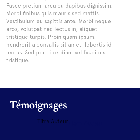
Fusce pretium arcu eu dapibus dignissim.
Morbi finibus quis mauris sed mattis.
Vestibulum eu sagittis ante. Morbi neque
eros, volutpat nec lectus in, aliquet
tristique turpis. Proin quam ipsum,
hendrerit a convallis sit amet, lobortis id
lectus. Sed porttitor diam vel faucibus
tristique.
Témoignages
Titre Auteur
Nom Auteur