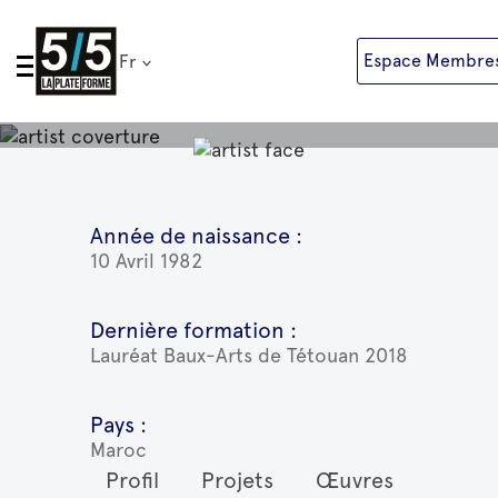
Skip
to
Espace Membre
Fr
content
Reda Benharrou
Soutenir
Painter, Sculptor, Conceptual Artist
Suivre
Année de naissance :
10 Avril 1982
Dernière formation :
Lauréat Baux-Arts de Tétouan 2018
Pays :
Maroc
Profil
Projets
Œuvres