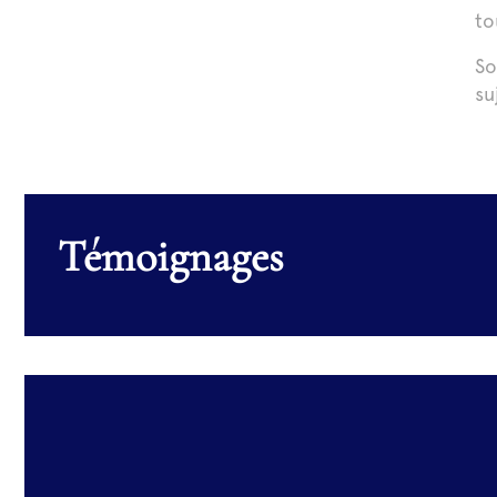
to
So
su
Témoignages