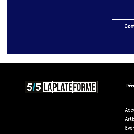
Cont
Déc
acc
art
ev