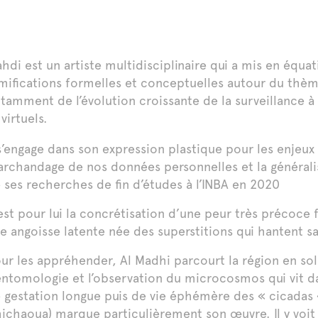
hdi est un artiste multidisciplinaire qui a mis en équ
mifications formelles et conceptuelles autour du thème 
tamment de l’évolution croissante de la surveillance 
 virtuels.
 s’engage dans son expression plastique pour les enjeux
rchandage de nos données personnelles et la générali
 ses recherches de fin d’études à l’INBA en 2020
est pour lui la concrétisation d’une peur très précoce
e angoisse latente née des superstitions qui hantent 
ur les appréhender, Al Madhi parcourt la région en soli
’entomologie et l’observation du microcosmos qui vit 
 gestation longue puis de vie éphémère des « cicadas 
ichaoua) marque particulièrement son œuvre. Il y voit 