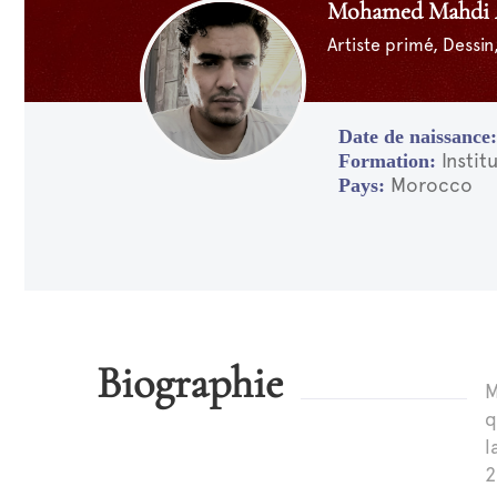
Mohamed Mahd
Artiste primé, Dessin,
Instit
Morocco
Biographie
M
q
l
2