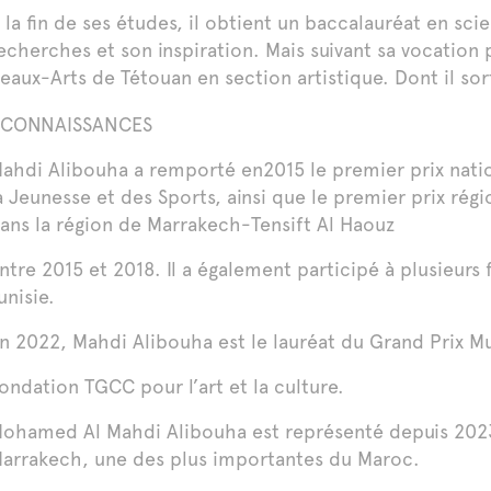
 la fin de ses études, il obtient un baccalauréat en sc
echerches et son inspiration. Mais suivant sa vocation pr
eaux-Arts de Tétouan en section artistique. Dont il sor
CONNAISSANCES
ahdi Alibouha a remporté en2015 le premier prix natio
a Jeunesse et des Sports, ainsi que le premier prix régi
ans la région de Marrakech-Tensift Al Haouz
ntre 2015 et 2018. Il a également participé à plusieurs
unisie.
n 2022, Mahdi Alibouha est le lauréat du Grand Prix M
ondation TGCC pour l’art et la culture.
ohamed Al Mahdi Alibouha est représenté depuis 2023 p
arrakech, une des plus importantes du Maroc.