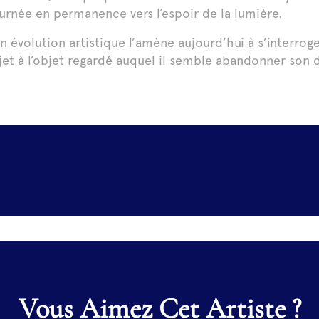
urnée en permanence vers l’espoir de la lumière.
n évolution artistique l’amène aujourd’hui à s’interroger
jet à l’objet regardé auquel il semble abandonner son d
Vous Aimez Cet Artiste ?