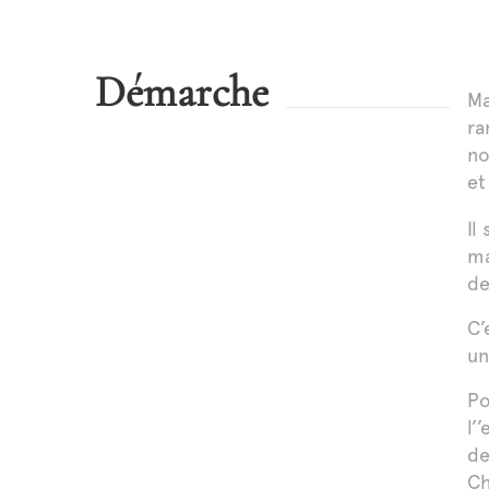
Démarche
Ma
ra
no
et
Il
ma
de
C’
un
Po
l’
de
Ch