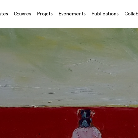
stes
Œuvres
Projets
Évènements
Publications
Colla