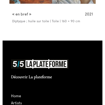
« en bref »
2021
Diptyque ; huile sur toile | Toile | 160 × 90 cm
Découvrir La plateforme
home
artists