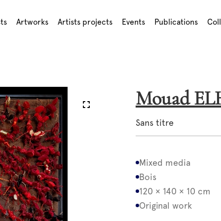
sts
Artworks
Artists projects
Events
Publications
Col
Mouad 
Sans titre
Mixed media
Bois
120 × 140 × 10 cm
Original work