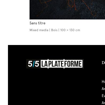
Sans titre
Mixed media | Bois | 100 × 130 cm
D