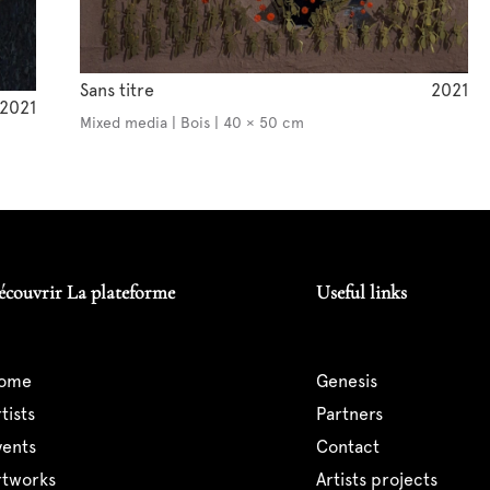
Sans titre
2021
2021
Mixed media | Bois | 40 × 50 cm
écouvrir La plateforme
Useful links
home
genesis
artists
partners
events
contact
artworks
artists projects