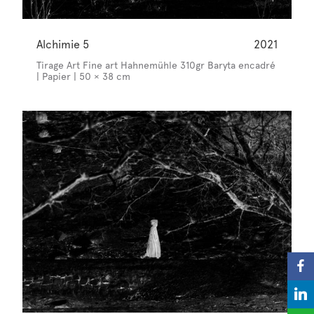
Alchimie 5
2021
Tirage Art Fine art Hahnemühle 310gr Baryta encadré
| Papier | 50 × 38 cm