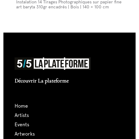
Instalation 14 Tirages Photographiques sur papier fine
art baryta 310gr encadrés | Bois | 140 × 100 cm
Découvrir La plateforme
home
artists
events
artworks