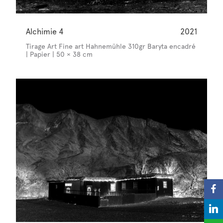
Alchimie 4
2021
Tirage Art Fine art Hahnemühle 310gr Baryta encadré
| Papier | 50 × 38 cm