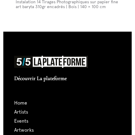
Instalation 14 Tirages Photographiques sur papier fine
art baryta 310gr encadrés | Bois | 140 × 100 cm
Découvrir La plateforme
home
artists
events
artworks